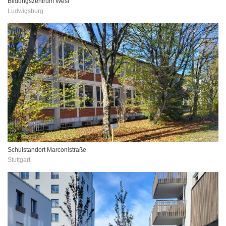
Bildungszentrum West
Ludwigsburg
Schulstandort Marconistraße
Stuttgart