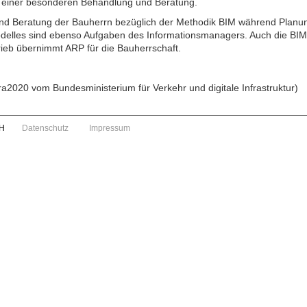
 einer besonderen Behandlung und Beratung.
und Beratung der Bauherrn bezüglich der Methodik BIM während Planu
delles sind ebenso Aufgaben des Informationsmanagers. Auch die BIM
ieb übernimmt ARP für die Bauherrschaft.
ra2020 vom Bundesministerium für Verkehr und digitale Infrastruktur)
H
Datenschutz
Impressum
Quadratus
Footer
Menu