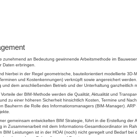
agement
ine zunehmend an Bedeutung gewinnende Arbeitsmethode im Bauwesen, be
er Daten erbringen.
nd hierbei in der Regel geometrische, bauteilorientiert modellierte 3D-M
 Terminen und Kostenkennungen) verknüpft sowie angereichert werden.
ung und dem anschließenden Betrieb und
der Unterhaltung ganzheitlich 
n Vorteile der BIM-Methode werden die Qualität, Aktualität und Transpa
und zu einer höheren Sicherheit hinsichtlich Kosten, Termine und Nachh
en Bauherrn die Rolle des Informationsmanagers (BIM-Manager). ARP e
jekte.
iner gemeinsam entwickelten BIM Strategie, führt in die Erstellung der
 in Zusammenarbeit mit dem Informations-Gesamtkoordinator im Rah
 BIM Leistungen ist in der HOAI (noch) nicht geregelt und Bedarf bei 