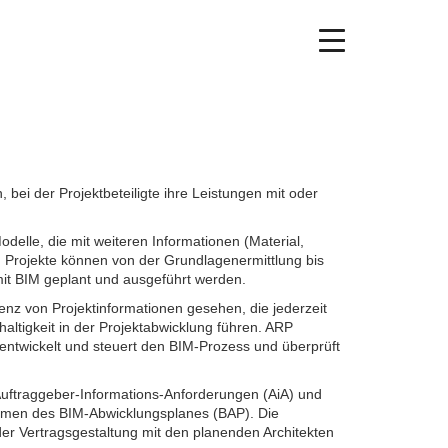
Navigation
aktivieren/deaktiv
i der Projektbeteiligte ihre Leistungen mit oder
odelle, die mit weiteren Informationen (Material,
 Projekte können von der Grundlagenermittlung bis
mit BIM geplant und ausgeführt werden.
renz von Projektinformationen gesehen, die jederzeit
altigkeit in der Projektabwicklung führen. ARP
ntwickelt und steuert den BIM-Prozess und überprüft
 Auftraggeber-Informations-Anforderungen (AiA) und
men des BIM-Abwicklungsplanes (BAP). Die
der Vertragsgestaltung mit den planenden Architekten