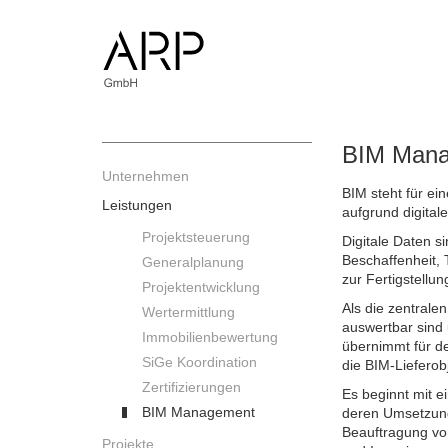
Direkt
zum
Inhalt
BIM Man
Unternehmen
BIM steht für e
Leistungen
aufgrund digital
Projektsteuerung
Digitale Daten si
Beschaffenheit,
Generalplanung
zur Fertigstell
Projektentwicklung
Als die zentrale
Wertermittlung
auswertbar sind 
Immobilienbewertung
übernimmt für d
SiGe Koordination
die BIM-Lieferob
Zertifizierungen
Es beginnt mit e
BIM Management
deren Umsetzung
Beauftragung von
Projekte